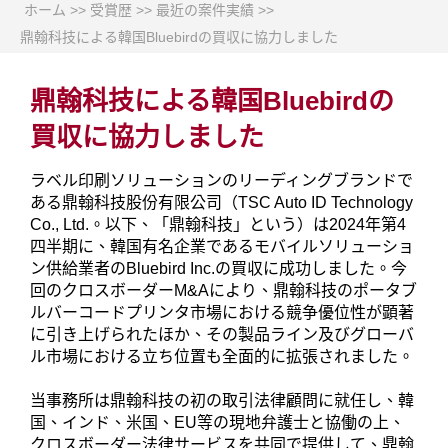
ホーム
>>
受賞歴
>>
最近の案件実績
>>
鼎翰科技による韓国Bluebirdの買収に協力しました
鼎翰科技による韓国Bluebirdの
買収に協力しました
ラベル印刷ソリューションのリーディングブランドで
ある鼎翰科技股份有限公司（TSC Auto ID Technology
Co., Ltd.。以下、「鼎翰科技」という）は2024年第4
四半期に、韓国有名企業であるモバイルソリューショ
ン供給業者のBluebird Inc.の買収に成功しました。今
回のクロスボーダーM&Aにより、鼎翰科技のポータブ
ルバーコードプリンタ市場における競争優位性が顕著
に引き上げられたほか、その製品ライン及びグローバ
ル市場における立ち位置も全面的に拡張されました。
当事務所は鼎翰科技の初の取引法律顧問に就任し、韓
国、インド、米国、EU等の現地弁護士と協働の上、
クロスボーダー法律サービスを共同で提供して、鼎翰