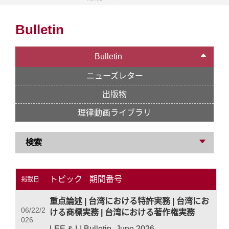
Bulletin
Bulletin
ニューズレター
出版物
理律動画ライブラリ
検索
トピック
期間番号
掲載日
重点論述
|
台湾における特許実務
|
台湾にお
06/22/2
ける商標実務
|
台湾における著作権実務
026
LEE & LI Bulletin -June 2026