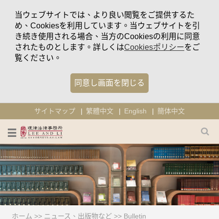
当ウェブサイトでは、より良い閲覧をご提供するた
め、Cookiesを利用しています。当ウェブサイトを引
き続き使用される場合、当方のCookiesの利用に同意
されたものとします。詳しくは
Cookiesポリシー
をご
覧ください。
同意し画面を閉じる
サイトマップ
繁體中文
English
簡体中文
ホーム
>>
ニュース、出版物など
>>
Bulletin