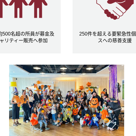
均500名超の所員が募金及
250件を超える要緊急性
ャリティー販売へ参加
スへの慈善支援