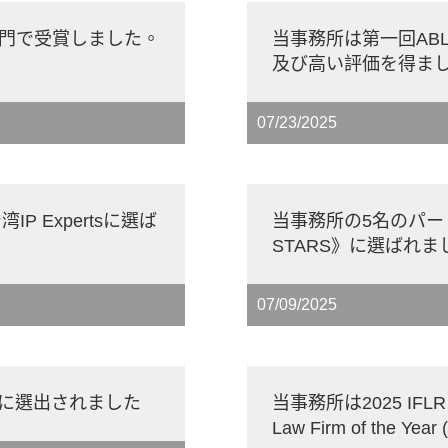
つの部門で受賞しました。
当事務所は第一回ABLJ T
。
及び高い評価を得ま
07/23/2025
P Expertsに選ば
当事務所の5名のパートナ
STARS》に選ばれま
07/09/2025
r 1に選出されました
当事務所は2025 IFLR As
Law Firm of the Y