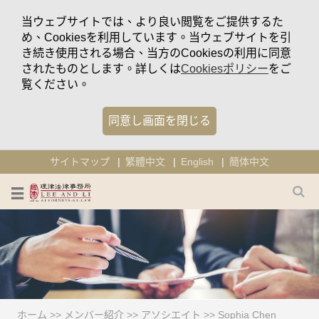
当ウェブサイトでは、より良い閲覧をご提供するた
め、Cookiesを利用しています。当ウェブサイトを引
き続き使用される場合、当方のCookiesの利用に同意
されたものとします。詳しくは
Cookiesポリシー
をご
覧ください。
同意し画面を閉じる
サイトマップ
繁體中文
English
簡体中文
ホーム
>>
メンバー紹介
>>
アソシエイト
>>
Sophia Chen