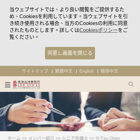
当ウェブサイトでは、より良い閲覧をご提供するた
め、Cookiesを利用しています。当ウェブサイトを引
き続き使用される場合、当方のCookiesの利用に同意
されたものとします。詳しくは
Cookiesポリシー
をご
覧ください。
同意し画面を閉じる
サイトマップ
繁體中文
English
簡体中文
ホーム
>>
メンバー紹介
>>
シニア弁護士
>>
Yi-Tzu Chen