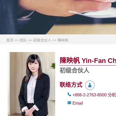
首页
>>
团队
>>
初级合伙人
>>
陳映帆
陳映帆 Yin-Fan C
初级合伙人
联络方式
+886-2-2763-8000
分机
Email