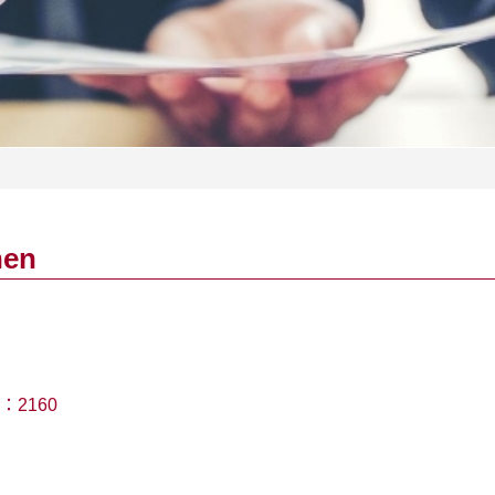
hen
：
2160