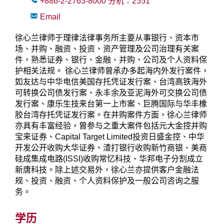
+886-2-2763-8000
分机：
2551
Email
徐心兰律师于理律法律事务所主要从事银行、资本市
场、并购、融资、投资、资产管理及公司治理有关案
件，熟悉证券、银行、金融、并购、公司及个人资料保
护相关法规。 徐心兰律师曾承办多起海内外发行案件，
如友达与中华电信美国存托凭证发行案、台湾高铁海外
可转换公司债发行案、永丰余及亚泥海外可交换公司债
发行案、康乐生技来台第一上市案、巨腾国际与华丰橡
胶台湾存托凭证发行案。在并购案件方面，徐心兰律师
亦具有丰富经验，曾参与之重大案件包括元大金控并购
宝来证券、Capital Target Limited投资日盛金控、中华
开发公开收购大华证券、渣打银行收购新竹商银、美商
硅成集成电路(ISSI)收购常忆科技、华邦电子分割成立
新唐科技。除上述交易外，徐心兰亦提供客户金融法
规、投资、融资、个人资料保护及一般公司咨询之服
务。
学历