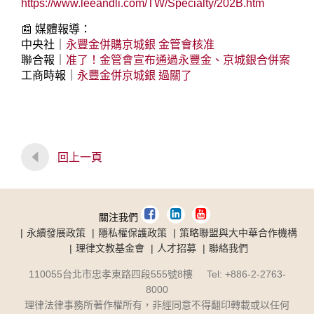
https://www.leeandli.com/TW/Specialty/202B.htm
📰 媒體報導：
中央社｜
永豐金併購京城銀 金管會核准
聯合報｜
准了！金管會宣布通過永豐金、京城銀合併案
工商時報｜
永豐金併京城銀 過關了
回上一頁
關注我們
永續發展政策
隱私權保護政策
策略聯盟與大中華合作機構
理律文教基金會
人才招募
聯絡我們
110055台北市忠孝東路四段555號8樓 Tel: +886-2-2763-
8000
理律法律事務所著作權所有，非經同意不得翻印轉載或以任何