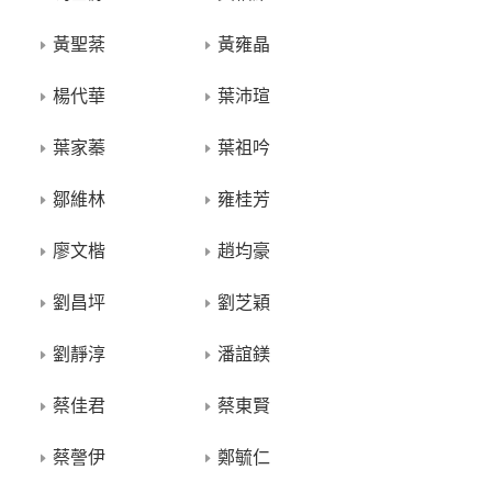
黃聖棻
黃雍晶
楊代華
葉沛瑄
葉家蓁
葉祖吟
鄒維林
雍桂芳
廖文楷
趙均豪
劉昌坪
劉芝穎
劉靜淳
潘誼鎂
蔡佳君
蔡東賢
蔡謦伊
鄭毓仁