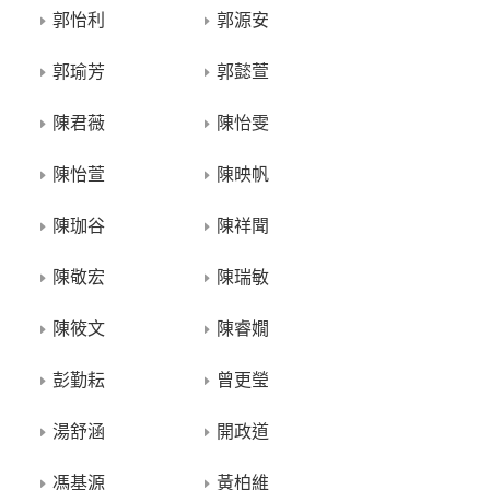
郭怡利
郭源安
郭瑜芳
郭懿萱
陳君薇
陳怡雯
陳怡萱
陳映帆
陳珈谷
陳祥聞
陳敬宏
陳瑞敏
陳筱文
陳睿嫺
彭勤耘
曾更瑩
湯舒涵
開政道
馮基源
黃柏維