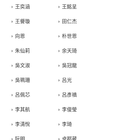
王奕涵
王銘呈
王譽璇
田仁杰
向恩
朴世恩
朱仙莉
余天琦
吳文淑
吳冠龍
吳珮珊
呂光
呂佩芯
呂彥禛
李其航
李俊瑩
李清悅
李琦
阮明
卓鄀葳