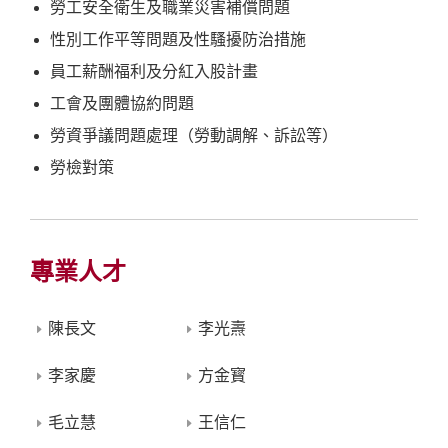
勞工安全衛生及職業災害補償問題
性別工作平等問題及性騷擾防治措施
員工薪酬福利及分紅入股計畫
工會及團體協約問題
勞資爭議問題處理（勞動調解、訴訟等）
勞檢對策
專業人才
陳長文
李光燾
李家慶
方金寳
毛立慧
王信仁