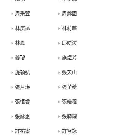
周秉萱
周錦國
林庚遠
林莉慈
林鳳
邱映潔
姜璿
施煜芳
施穎弘
張天山
張月瑛
張芷菱
張恒睿
張皓程
張詠惠
張聰耀
許祐寧
許智詠