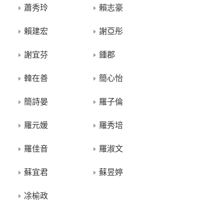
蕭秀玲
賴志豪
賴建宏
謝亞彤
謝宜芬
鍾郡
韓在善
簡心怡
簡詩晏
羅子倫
羅元媛
羅秀培
羅佳音
羅淑文
蘇宜君
蘇昱婷
凃榆政